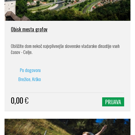
Obisk mesta grofov
Obiščite dom nekoč najvplivnejše slovenske vladarske dinastije vseh
časov - Celje.
Po dogovoru
Brežice, Krško
0,00
€
PRIJAVA