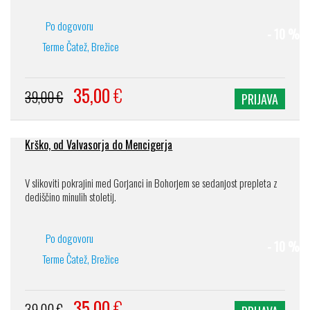
Po dogovoru
- 10 %
Terme Čatež, Brežice
35,00
€
39,00 €
PRIJAVA
Krško, od Valvasorja do Mencigerja
V slikoviti pokrajini med Gorjanci in Bohorjem se sedanjost prepleta z
dediščino minulih stoletij.
Po dogovoru
- 10 %
Terme Čatež, Brežice
35,00
€
39,00 €