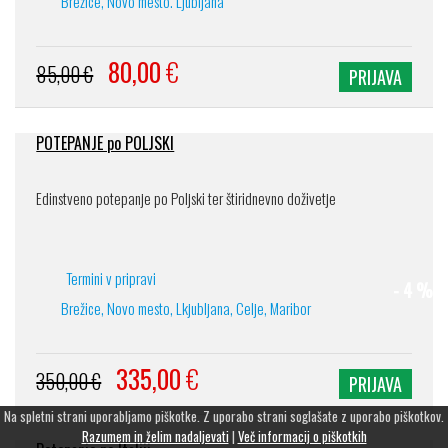
Brežice, Novo mesto. Ljubljana
80,00
€
85,00 €
PRIJAVA
POTEPANJE po POLJSKI
Edinstveno potepanje po Poljski ter štiridnevno doživetje
Termini v pripravi
- 4 %
Brežice, Novo mesto, Lkjubljana, Celje, Maribor
335,00
€
350,00 €
PRIJAVA
Na spletni strani uporabljamo piškotke. Z uporabo strani soglašate z uporabo piškotkov.
Razumem in želim nadaljevati
|
Več informacij o piškotkih