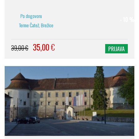
Po dogovoru
- 10 %
Terme Čatež, Brežice
35,00
€
39,00 €
PRIJAVA