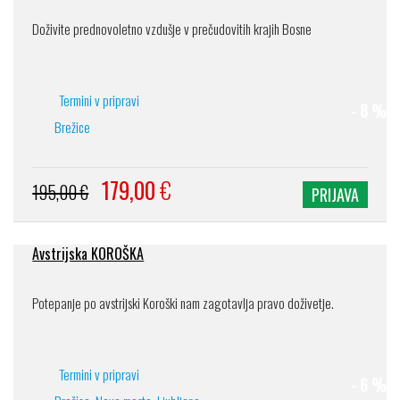
Doživite prednovoletno vzdušje v prečudovitih krajih Bosne
Termini v pripravi
- 8 %
Brežice
179,00
€
195,00 €
PRIJAVA
Avstrijska KOROŠKA
Potepanje po avstrijski Koroški nam zagotavlja pravo doživetje.
Termini v pripravi
- 6 %