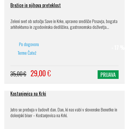
Brežice in njihova preteklost
Zeleni svet ob sotočju Save in Krke, upravno središče Posavja, bogata
arhitekturna in zgodovinska dediščina, gastronomska doživetja...
Po dogovoru
- 17 %
Terme Čatež
29,00
€
35,00 €
PRIJAVA
Kostanjevica na Krki
Jutro se prebuja v čudovit dan. Dan, ki nas vabi v slovenske Benetke in
dolenjski biser – Kostanjevica na Krki.