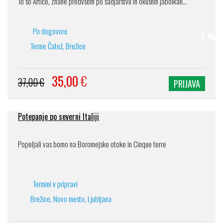
To so Artiče, znane predvsem po sadjarstvu in okusnih jabolkah...
Po dogovoru
- 5 %
Terme Čatež, Brežice
35,00
€
37,00 €
PRIJAVA
Potepanje po severni Italiji
Popeljali vas bomo na Boromejske otoke in Cinque terre
Termini v pripravi
Brežice, Novo mesto, Ljubljana