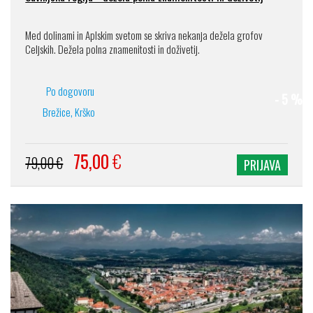
Med dolinami in Aplskim svetom se skriva nekanja dežela grofov
Celjskih. Dežela polna znamenitosti in doživetij.
Po dogovoru
- 5 %
Brežice, Krško
75,00
€
79,00 €
PRIJAVA