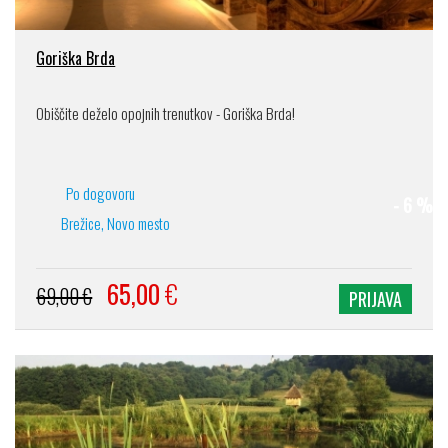
Goriška Brda
Obiščite deželo opojnih trenutkov - Goriška Brda!
Po dogovoru
- 6 %
Brežice, Novo mesto
65,00
€
69,00 €
PRIJAVA