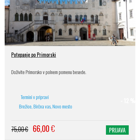
Potepanje po Primorski
Doživite Primorsko v polnem pomenu besede.
Termini v pripravi
- 12 %
Brežice, Birčna vas, Novo mesto
66,00
€
75,00 €
PRIJAVA