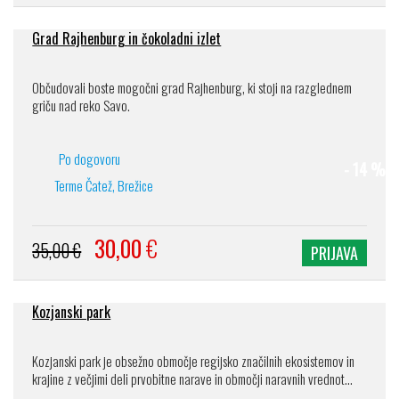
Grad Rajhenburg in čokoladni izlet
Občudovali boste mogočni grad Rajhenburg, ki stoji na razglednem
griču nad reko Savo.
Po dogovoru
- 14 %
Terme Čatež, Brežice
30,00
€
35,00 €
PRIJAVA
Kozjanski park
Kozjanski park je obsežno območje regijsko značilnih ekosistemov in
krajine z večjimi deli prvobitne narave in območji naravnih vrednot...