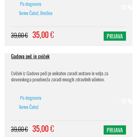
Po dogovoru
- 10 %
Terme Čatež, Brežice
35,00
€
39,00 €
PRIJAVA
Gadova peč in cviček
Cviček iz Gadove peči je unikaten zaradi sestave in velja za
slovenskega posebneža zaradi mnogih zdravilnih učinkov.
Po dogovoru
- 10 %
Terme Čatež
35,00
€
39,00 €
PRIJAVA