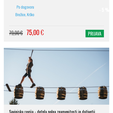
Po dogovoru
- 5 %
Brežice, Krško
75,00
€
79,00 €
PRIJAVA
Savinjska regija - dežela polna znamenitosti in doživetij