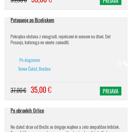
PRIJAVA
Potepanje po Bizeljskem
Pokrajina obdana z vinogradi, repnicami in soncem na dlani. Del
Posavja, katerega ne smete zamuditi.
Po dogovoru
- 5 %
Terme Čatež, Brežice
35,00
€
37,00 €
PRIJAVA
Po obronkih Orlice
Ne daleč stran od Brežic se dviguje majhen a zelo simpatičen hribček.