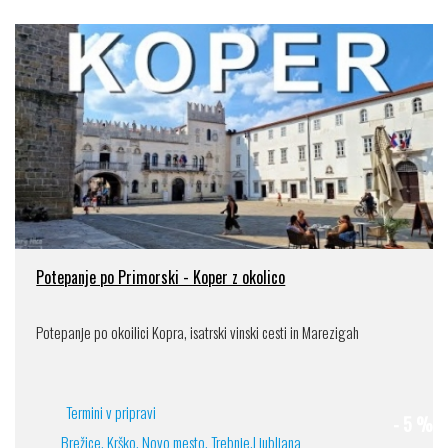
Potepanje po Primorski - Koper z okolico
Potepanje po okoilici Kopra, isatrski vinski cesti in Marezigah
Termini v pripravi
- 5 %
Brežice, Krško, Novo mesto, Trebnje,Ljubljana