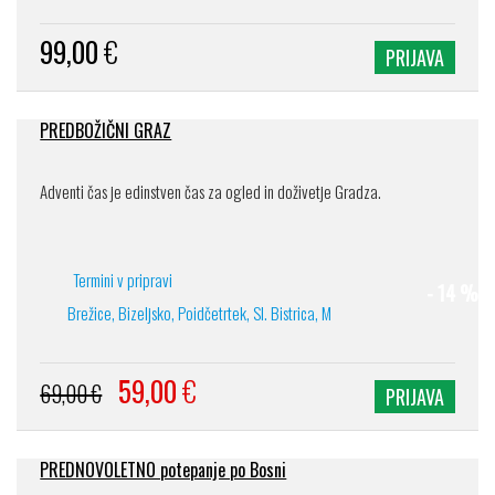
99,00
€
PRIJAVA
PREDBOŽIČNI GRAZ
Adventi čas je edinstven čas za ogled in doživetje Gradza.
Termini v pripravi
- 14 %
Brežice, Bizeljsko, Poidčetrtek, Sl. Bistrica, M
59,00
€
69,00 €
PRIJAVA
PREDNOVOLETNO potepanje po Bosni