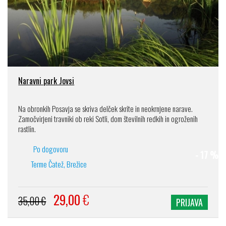
Naravni park Jovsi
Na obronkih Posavja se skriva delček skrite in neokrnjene narave.
Zamočvirjeni travniki ob reki Sotli, dom številnih redkih in ogroženih
rastlin.
Po dogovoru
- 17 %
Terme Čatež, Brežice
29,00
€
35,00 €
PRIJAVA