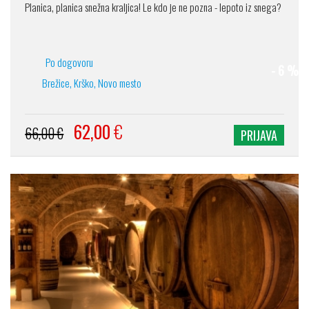
Planica, planica snežna kraljica! Le kdo je ne pozna - lepoto iz snega?
Po dogovoru
- 6 %
Brežice, Krško, Novo mesto
62,00
€
66,00 €
PRIJAVA