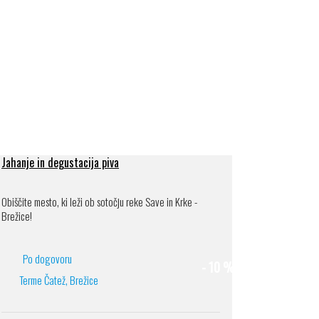
Jahanje in degustacija piva
Obiščite mesto, ki leži ob sotočju reke Save in Krke -
Brežice!
Po dogovoru
- 10 %
Terme Čatež, Brežice