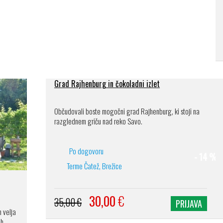
Grad Rajhenburg in čokoladni izlet
Občudovali boste mogočni grad Rajhenburg, ki stoji na
razglednem griču nad reko Savo.
Po dogovoru
- 14 %
Terme Čatež, Brežice
30,00
€
35,00 €
PRIJAVA
 velja
ih