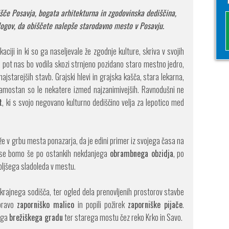
išče Posavja, bogata arhitekturna in zgodovinska dediščina,
logov, da obiščete nalepše starodavno mesto v Posavju.
kaciji in ki so ga naseljevale že zgodnje kulture, skriva v svojih
pot nas bo vodila skozi strnjeno pozidano staro mestno jedro,
najstarejših stavb. Grajski hlevi in grajska kašča, stara lekarna,
samostan so le nekatere izmed najzanimivejših. Ravnodušni ne
t
, ki s svojo negovano kulturno dediščino velja za lepotico med
i že v grbu mesta ponazarja, da je edini primer iz svojega časa na
i se bomo še po ostankih nekdanjega
obrambnega obzidja
, po
jboljšega sladoleda v mestu.
krajnega sodišča, ter ogled dela prenovljenih prostorov stavbe
 pravo
zaporniško malico
in popili požirek
zaporniške pijače
.
ega
brežiškega gradu
ter starega mostu čez reko Krko in Savo.