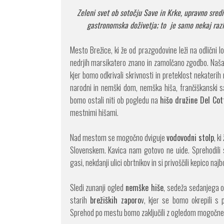
Zeleni svet ob sotočju Save in Krke, upravno sred
gastronomska doživetja; to je samo nekaj raz
Mesto Brežice, ki že od prazgodovine leži na odlični lo
nedrjih marsikatero znano in zamolčano zgodbo. Naša 
kjer bomo odkrivali skrivnosti in preteklost nekaterih 
narodni in nemški dom, nemška hiša, frančiškanski 
bomo ostali niti ob pogledu na
hišo družine Del Cot
mestnimi hišami.
Nad mestom se mogočno dviguje
vodovodni stolp
, k
Slovenskem. Kavica nam gotovo ne uide. Sprehodil
gasi, nekdanji ulici obrtnikov in si privoščili kepico na
Sledi zunanji ogled
nemške hiše
, sedeža sedanjega o
starih
brežiških zaporo
v, kjer se bomo okrepili s
Sprehod po mestu bomo zaključili z ogledom mogočn