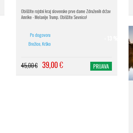
Obiščite rojstni kraj slovenske prve dame Združenih držav
Amrike - Melanije Trump. Obiščite Sevnico!
Po dogovoru
- 13 %
Brežice, Krško
39,00
€
45,00 €
PRIJAVA