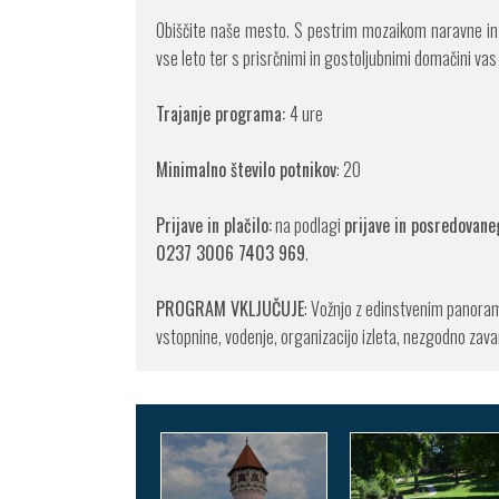
Obiščite naše mesto. S pestrim mozaikom naravne in ku
vse leto ter s prisrčnimi in gostoljubnimi domačini vas
Trajanje programa:
4 ure
Minimalno število potnikov
: 20
Prijave in plačilo:
na podlagi
prijave in posredovan
0237 3006 7403 969
.
PROGRAM VKLJUČUJE
: Vožnjo z edinstvenim panoram
vstopnine, vodenje, organizacijo izleta, nezgodno zava