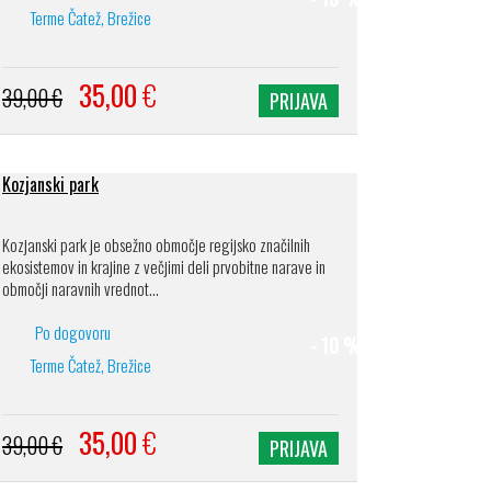
Terme Čatež, Brežice
35,00
€
39,00 €
PRIJAVA
Kozjanski park
Kozjanski park je obsežno območje regijsko značilnih
ekosistemov in krajine z večjimi deli prvobitne narave in
območji naravnih vrednot...
Po dogovoru
- 10 %
Terme Čatež, Brežice
35,00
€
39,00 €
PRIJAVA