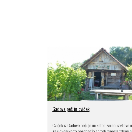
Gadova peč in cviček
Cviček iz Gadove peči je unikaten zaradi sestave in
za slovenskega posebneža zaradi mnogih zdraviln