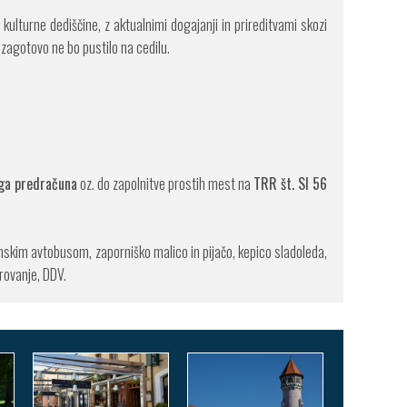
lturne dediščine, z aktualnimi dogajanji in prireditvami skozi
 zagotovo ne bo pustilo na cedilu.
ega predračuna
oz. do zapolnitve prostih mest na
TRR št. SI 56
skim avtobusom, zaporniško malico in pijačo, kepico sladoleda,
rovanje, DDV.