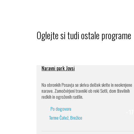
Oglejte si tudi ostale programe
Naravni park Jovsi
Na obronkih Posavja se skriva delček skrite in neokrnjene
narave. Zamočvirjeni travniki ob reki Sotli, dom številnih
redkih in ogroženih rastlin.
Po dogovoru
- 1
Terme Čatež, Brežice