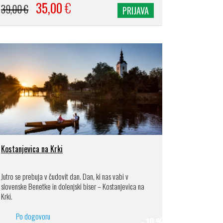
35,00
€
39,00 €
PRIJAVA
Kostanjevica na Krki
Jutro se prebuja v čudovit dan. Dan, ki nas vabi v
slovenske Benetke in dolenjski biser – Kostanjevica na
Krki.
Po dogovoru
- 10 %