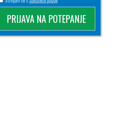
Strinjam se s
splošnimi pogoji