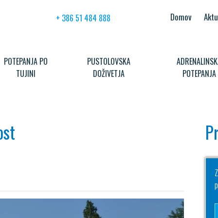
Domov
Aktu
+ 386 51 484 888
POTEPANJA PO
PUSTOLOVSKA
ADRENALINSK
TUJINI
DOŽIVETJA
POTEPANJA
ost
Pr
- 17 %
Z
p