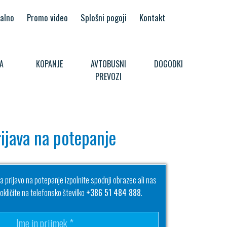
alno
Promo video
Splošni pogoji
Kontakt
A
KOPANJE
AVTOBUSNI
DOGODKI
PREVOZI
ijava na potepanje
a prijavo na potepanje izpolnite spodnji obrazec ali nas
okličite na telefonsko številko
+386 51 484 888
.