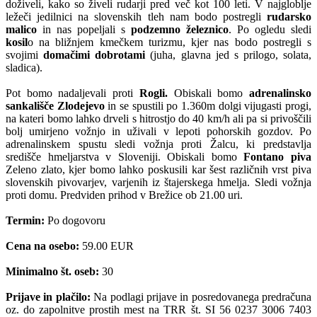
doživeli, kako so živeli rudarji pred več kot 100 leti. V najgloblje
ležeči jedilnici na slovenskih tleh nam bodo postregli
rudarsko
malico
in nas popeljali s
podzemno železnico
. Po ogledu sledi
kosil
o na bližnjem kmečkem turizmu, kjer nas bodo postregli s
svojimi
domačimi dobrotami
(juha, glavna jed s prilogo, solata,
sladica).
Pot bomo nadaljevali proti
Rogli.
Obiskali bomo
adrenalinsko
sankališče Zlodejevo
in se spustili po 1.360m dolgi vijugasti progi,
na kateri bomo lahko drveli s hitrostjo do 40 km/h ali pa si privoščili
bolj umirjeno vožnjo in uživali v lepoti pohorskih gozdov. Po
adrenalinskem spustu sledi vožnja proti Žalcu, ki predstavlja
središče hmeljarstva v Sloveniji. Obiskali bomo
Fontano piva
Zeleno zlato, kjer bomo lahko poskusili kar šest različnih vrst piva
slovenskih pivovarjev, varjenih iz štajerskega hmelja. Sledi vožnja
proti domu. Predviden prihod v Brežice ob 21.00 uri.
Termin:
Po dogovoru
Cena na osebo:
59.00 EUR
Minimalno št. oseb:
30
Prijave in plačilo:
Na podlagi prijave in posredovanega predračuna
oz. do zapolnitve prostih mest na TRR št. SI 56 0237 3006 7403