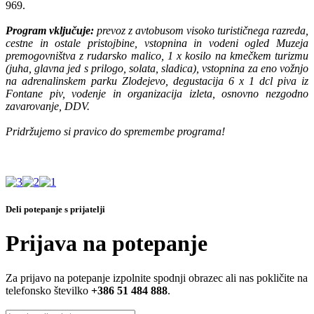
969.
Program vključuje:
prevoz z avtobusom visoko turističnega razreda,
cestne in ostale pristojbine, vstopnina in vodeni ogled Muzeja
premogovništva z rudarsko malico, 1 x kosilo na kmečkem turizmu
(juha, glavna jed s prilogo, solata, sladica), vstopnina za eno vožnjo
na adrenalinskem parku Zlodejevo, degustacija 6 x 1 dcl piva iz
Fontane piv, vodenje in organizacija izleta, osnovno nezgodno
zavarovanje, DDV.
Pridržujemo si pravico do spremembe programa!
Deli potepanje s prijatelji
Prijava na potepanje
Za prijavo na potepanje izpolnite spodnji obrazec ali nas pokličite na
telefonsko številko
+386 51 484 888
.