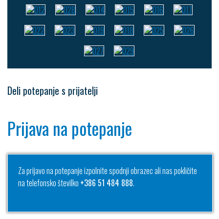
Deli potepanje s prijatelji
Prijava na potepanje
Za prijavo na potepanje izpolnite spodnji obrazec ali nas pokličite
na telefonsko številko
+386 51 484 888
.