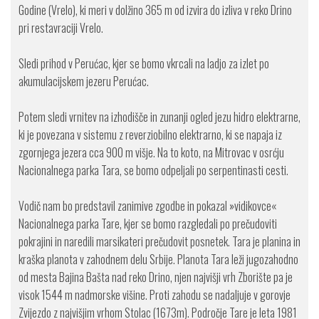
Godine (Vrelo), ki meri v dolžino 365 m od izvira do izliva v reko Drino
pri restavraciji Vrelo.
Sledi prihod v Perućac, kjer se bomo vkrcali na ladjo za izlet po
akumulacijskem jezeru Perućac.
Potem sledi vrnitev na izhodišče in zunanji ogled jezu hidro elektrarne,
ki je povezana v sistemu z reverziobilno elektrarno, ki se napaja iz
zgornjega jezera cca 900 m višje. Na to koto, na Mitrovac v osrćju
Nacionalnega parka Tara, se bomo odpeljali po serpentinasti cesti.
Vodič nam bo predstavil zanimive zgodbe in pokazal »vidikovce«
Nacionalnega parka Tare, kjer se bomo razgledali po prečudoviti
pokrajini in naredili marsikateri prečudovit posnetek. Tara je planina in
kraška planota v zahodnem delu Srbije. Planota Tara leži jugozahodno
od mesta Bajina Bašta nad reko Drino, njen najvišji vrh Zborište pa je
visok 1544 m nadmorske višine. Proti zahodu se nadaljuje v gorovje
Zvijezdo z najvišjim vrhom Stolac (1673m). Področje Tare je leta 1981