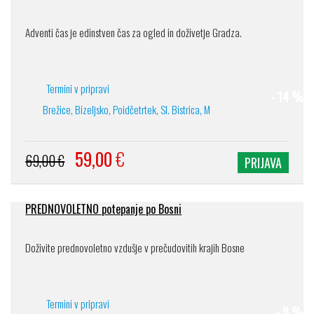
Adventi čas je edinstven čas za ogled in doživetje Gradza.
Termini v pripravi
- 14 %
Brežice, Bizeljsko, Poidčetrtek, Sl. Bistrica, M
59,00
€
69,00 €
PRIJAVA
PREDNOVOLETNO potepanje po Bosni
Doživite prednovoletno vzdušje v prečudovitih krajih Bosne
Termini v pripravi
- 8 %