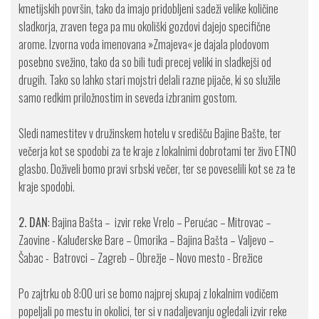
kmetijskih površin, tako da imajo pridobljeni sadeži velike količine
sladkorja, zraven tega pa mu okoliški gozdovi dajejo specifične
arome. Izvorna voda imenovana »Zmajeva« je dajala plodovom
posebno svežino, tako da so bili tudi precej veliki in sladkejši od
drugih. Tako so lahko stari mojstri delali razne pijače, ki so služile
samo redkim priložnostim in seveda izbranim gostom.
Sledi namestitev v družinskem hotelu v središču Bajine Bašte, ter
večerja kot se spodobi za te kraje z lokalnimi dobrotami ter živo ETNO
glasbo. Doživeli bomo pravi srbski večer, ter se poveselili kot se za te
kraje spodobi.
2. DAN
: Bajina Bašta – izvir reke Vrelo – Perućac – Mitrovac –
Zaovine - Kaluđerske Bare – Omorika – Bajina Bašta – Valjevo –
Šabac - Batrovci – Zagreb – Obrežje – Novo mesto - Brežice
Po zajtrku ob 8:00 uri se bomo najprej skupaj z lokalnim vodičem
popeljali po mestu in okolici, ter si v nadaljevanju ogledali izvir reke