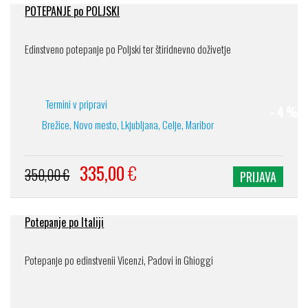
POTEPANJE po POLJSKI
Edinstveno potepanje po Poljski ter štiridnevno doživetje
Termini v pripravi
- 4 %
Brežice, Novo mesto, Lkjubljana, Celje, Maribor
335,00
€
350,00 €
PRIJAVA
Potepanje po Italiji
Potepanje po edinstvenii Vicenzi, Padovi in Ghioggi