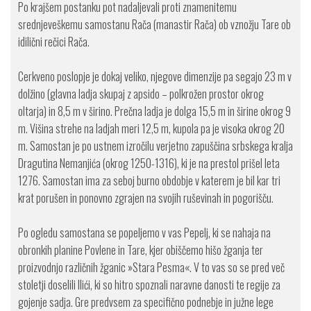
Po krajšem postanku pot nadaljevali proti znamenitemu
srednjeveškemu samostanu Rača (manastir Rača) ob vznožju Tare ob
idilični rečici Rača.
Cerkveno poslopje je dokaj veliko, njegove dimenzije pa segajo 23 m v
dolžino (glavna ladja skupaj z apsido – polkrožen prostor okrog
oltarja) in 8,5 m v širino. Prečna ladja je dolga 15,5 m in širine okrog 9
m. Višina strehe na ladjah meri 12,5 m, kupola pa je visoka okrog 20
m. Samostan je po ustnem izročilu verjetno zapuščina srbskega kralja
Dragutina Nemanjića (okrog 1250-1316), ki je na prestol prišel leta
1276. Samostan ima za seboj burno obdobje v katerem je bil kar tri
krat porušen in ponovno zgrajen na svojih ruševinah in pogorišču.
Po ogledu samostana se popeljemo v vas Pepelj, ki se nahaja na
obronkih planine Povlene in Tare, kjer obiščemo hišo žganja ter
proizvodnjo različnih žganic »Stara Pesma«. V to vas so se pred več
stoletji doselili Ilići, ki so hitro spoznali naravne danosti te regije za
gojenje sadja. Gre predvsem za specifično podnebje in južne lege