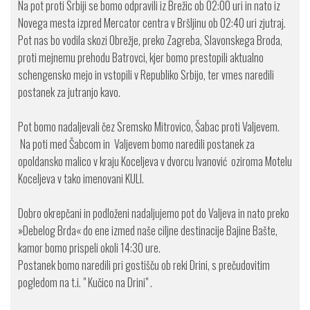
Na pot proti Srbiji se bomo odpravili iz Brežic ob 02:00 uri in nato iz
Novega mesta izpred Mercator centra v Bršljinu ob 02:40 uri zjutraj.
Pot nas bo vodila skozi Obrežje, preko Zagreba, Slavonskega Broda,
proti mejnemu prehodu Batrovci, kjer bomo prestopili aktualno
schengensko mejo in vstopili v Republiko Srbijo, ter vmes naredili
postanek za jutranjo kavo.
Pot bomo nadaljevali čez Sremsko Mitrovico, Šabac proti Valjevem.
Na poti med Šabcom in Valjevem bomo naredili postanek za
opoldansko malico v kraju Koceljeva v dvorcu Ivanović oziroma Motelu
Koceljeva v tako imenovani KULI.
Dobro okrepčani in podloženi nadaljujemo pot do Valjeva in nato preko
»Debelog Brda« do ene izmed naše ciljne destinacije Bajine Bašte,
kamor bomo prispeli okoli 14:30 ure.
Postanek bomo naredili pri gostišču ob reki Drini, s prečudovitim
pogledom na t.i. " Kučico na Drini" .