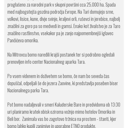
proglašeno za narodni park v skupni površini cca 25.000 ha. Spada
med najbogatejša gozdna področja Evrope. Na Tari domujejo srne,
volkovi, lisice, kune, divje svinje, kraljevi orli, ruševci in jerebice, najbolj
značilni za goro pa so medvedi in gamsi. Enako kot živalstvo je za Taro
značilno rastlinstvo, vsekakor pa je zanjo najpomembnejši iglavec
Pančićeva omorika.
Na Mitrovcu bomo naredili krajši postanek ter si podrobno ogledali
prenovljen info center Nacionalneg aparka Tara.
Po vsem videnem in doživetem se bomo, če nam bo seveda čas
dopuščal, odpeljali še do jezera Zaovine, ki predstavlja poseben biser
Nacionalnega parka Tara.
Pot bomo nadaljevali v smeri Kaluđerske Bare in predvidoma ob 13:30
uri planiramo kratek obisk oziroma vožnjo mimo hotelov Omorika in
Beli bor. Zanimala vas bo zagotovo tržnica na prostem - štanti, kjer
bomo lahko kupili zanimive in uporabne ETNO produkte.