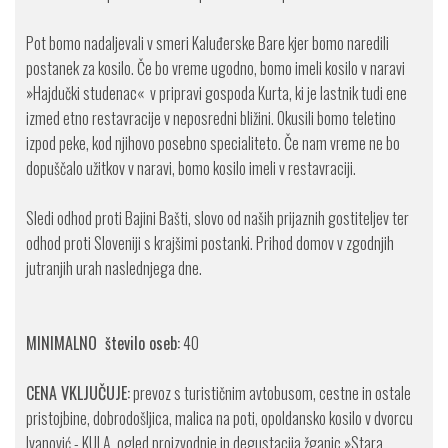
Pot bomo nadaljevali v smeri Kaluđerske Bare kjer bomo naredili
postanek za kosilo. Če bo vreme ugodno, bomo imeli kosilo v naravi
»Hajdučki studenac« v pripravi gospoda Kurta, ki je lastnik tudi ene
izmed etno restavracije v neposredni bližini. Okusili bomo teletino
izpod peke, kod njihovo posebno specialiteto. Če nam vreme ne bo
dopuščalo užitkov v naravi, bomo kosilo imeli v restavraciji.
Sledi odhod proti Bajini Bašti, slovo od naših prijaznih gostiteljev ter
odhod proti Sloveniji s krajšimi postanki. Prihod domov v zgodnjih
jutranjih urah naslednjega dne.
MINIMALNO število oseb:
40
CENA VKLJUČUJE:
prevoz s turističnim avtobusom, cestne in ostale
pristojbine, dobrodošljica, malica na poti, opoldansko kosilo v dvorcu
Ivanović - KULA, ogled proizvodnje in degustacija žganic »Stara