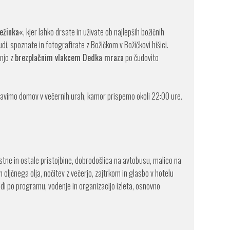
ežinka«
, kjer lahko drsate in uživate ob najlepših božičnih
di, spoznate in fotografirate z Božičkom v Božičkovi hišici.
njo z
brezplačnim vlakcem Dedka mraza
po čudovito
ravimo domov v večernih urah, kamor prispemo okoli 22:00 ure.
tne in ostale pristojbine, dobrodošlica na avtobusu, malico na
in oljčnega olja, nočitev z večerjo, zajtrkom in glasbo v hotelu
ledi po programu, vodenje in organizacijo izleta, osnovno