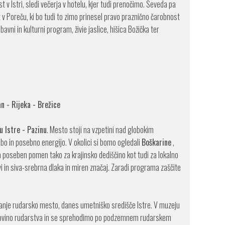
 v Istri, sledi večerja v hotelu, kjer tudi prenočimo. Seveda pa
 v Poreču, ki bo tudi to zimo prinesel pravo praznično čarobnost
avni in kulturni program, živie jaslice, hišica Božička ter
an - Rijeka - Brežice
u Istre - Pazinu
. Mesto stoji na vzpetini nad globokim
o in posebno energijo. V okolici si bomo ogledali
Boškarine
,
a poseben pomen tako za krajinsko dediščino kot tudi za lokalno
ovi in siva-srebrna dlaka in miren značaj. Zaradi programa zaščite
anje rudarsko mesto, danes umetniško središče Istre. V muzeju
dovino rudarstva in se sprehodimo po podzemnem rudarskem