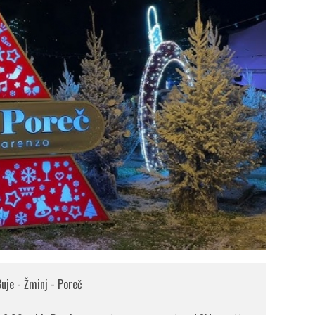
Buje - Žminj - Poreč