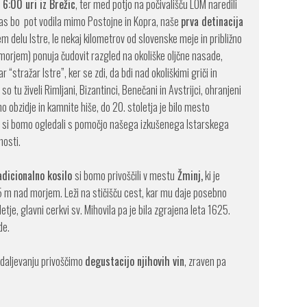
b
6:00 uri iz Brežic
, ter med potjo na počivališču LOM naredili
 nas bo pot vodila mimo Postojne in Kopra, naše
prva detinacija
 delu Istre, le nekaj kilometrov od slovenske meje in približno
morjem) ponuja čudovit razgled na okoliške oljčne nasade,
stražar Istre”, ker se zdi, da bdi nad okoliškimi griči in
 so tu živeli Rimljani, Bizantinci, Benečani in Avstrijci, ohranjeni
o obzidje in kamnite hiše, do 20. stoletja je bilo mesto
 si bomo ogledali s pomočjo našega izkušenega Istarskega
nosti.
adicionalno kosilo
si bomo privoščili v mestu
Žminj,
ki je
55 m nad morjem. Leži na stičišču cest, kar mu daje posebno
etje, glavni cerkvi sv. Mihovila pa je bila zgrajena leta 1625.
de.
nadaljevanju privoščimo
degustacijo njihovih vin
, zraven pa