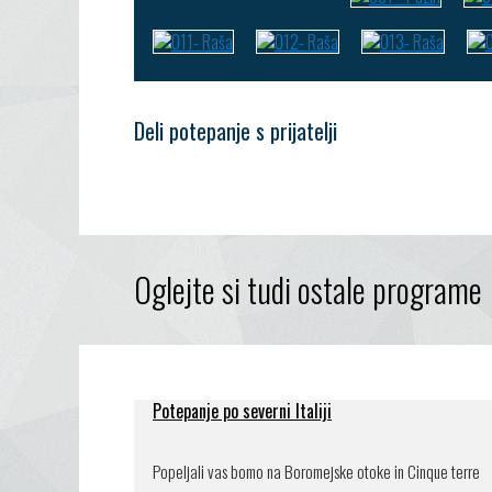
Deli potepanje s prijatelji
Oglejte si tudi ostale programe
Potepanje po severni Italiji
Popeljali vas bomo na Boromejske otoke in Cinque terre