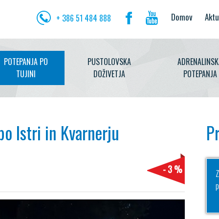
Domov
Aktu
+ 386 51 484 888
POTEPANJA PO
PUSTOLOVSKA
ADRENALINSK
TUJINI
DOŽIVETJA
POTEPANJA
o Istri in Kvarnerju
Pr
- 3 %
Z
p