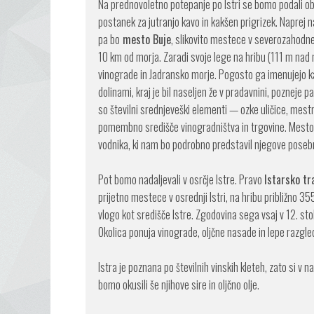
Na prednovoletno potepanje po Istri se bomo podali o
postanek za jutranjo kavo in kakšen prigrizek. Naprej
pa bo
mesto Buje
, slikovito mestece v severozahodnem
10 km od morja. Zaradi svoje lege na hribu (111 m nad 
vinograde in Jadransko morje. Pogosto ga imenujejo kar “
dolinami, kraj je bil naseljen že v pradavnini, pozneje pa
so številni srednjeveški elementi — ozke uličice, mestn
pomembno središče vinogradništva in trgovine. Mesto
vodnika, ki nam bo podrobno predstavil njegove poseb
Pot bomo nadaljevali v osrčje Istre. Pravo
Istarsko tr
prijetno mestece v osrednji Istri, na hribu približno 3
vlogo kot središče Istre. Zgodovina sega vsaj v 12. stol
Okolica ponuja vinograde, oljčne nasade in lepe razgle
Istra je poznana po številnih vinskih kleteh, zato si v 
bomo okusili še njihove sire in oljčno olje.