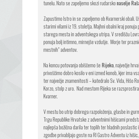
tunelu. Nato se zapeljemo skozi rudarsko
naselje Raš
Zapustimo Istro in se zapeljemo ob Kvarnerski obali. 
starimi vilami iz 19. stoletja. Majhni obalni kraj pon
starega mesta in adven­tskega utripa. V središču Lovra
ponuja bolj intimno, mirnejše vzdušje. Morje ter prazn
mestnih” adventov.
Na koncu potovanja obiščemo še
Rijeko
, največje hrv
privoščimo dobro kosilo v eni izmed konob, kjer ima vs
ter največje znamenitosti – katedralo Sv. Vida, Hišo R
Korzo, stolp z uro. Nad mestom Rijeka se razsprostira
Kvarner.
V mestu bo utrip dobrega razpoloženja, glasbe in gurm
Trgu Republike Hrvatske z adventnimi hišicami predstav
najlepša božična darila ter toplih ter hladnih poslasti
zgodbe privabljajo goste na RI Gastro Adventu iz hišic, 