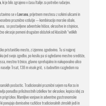
a
, ki je bilo zgrajeno v času Italije za potrebe rudarjev.
Ustavimo se v
Lovranu
, prijetnem mestecu z ozkimi ulicami in
uja posebno praznično vzdušje — kombinacijo morske obale,
na, so postavljene adventske hišice, okrasitve in stojnice,
ično okrasje pomeni drugačen občutek od klasičnih “velikih
aško pristaniško mesto, z izjemno zgodovino. Tu si najprej
aka jed svojo zgodbo, po kosilu pa si ogledamo mestno središče,
ossa, mestno tržnico, glavno sprehajalno in nakupovalno ulico
 naselje Trsat, 138 m visok grič, s čudovitim razgledom na
anskih poslastic. Tradicionalni praznični sejem na Korzu in
lja ponudbo priložnostnih izdelkov ter okraskov, kopico idej za
c in prigrizkov. Mamljive vonjave in adventne gastronomske
ki ponujajo domiselne različice tradicionalnih zimskih jedi in