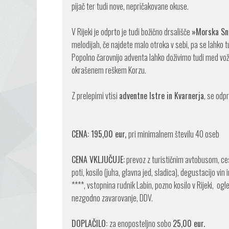
pijač ter tudi nove, nepričakovane okuse.
V Rijeki je odprto je tudi božično drsališče
»Morska Sn
melodijah, če najdete malo otroka v sebi, pa se lahko tu
Popolno čarovnijo adventa lahko doživimo tudi med vož
okrašenem reškem Korzu.
Z prelepimi vtisi
adventne Istre in Kvarnerja
, se odp
CENA: 195,00 eur,
pri minimalnem številu 40 oseb
CENA VKLJUČUJE:
prevoz z turističnim avtobusom, ces
poti, kosilo (juha, glavna jed, sladica), degustacijo vin 
****, vstopnina rudnik Labin, pozno kosilo v Rijeki, og
nezgodno zavarovanje, DDV.
DOPLAČILO:
za enoposteljno sobo
25,00 eur.