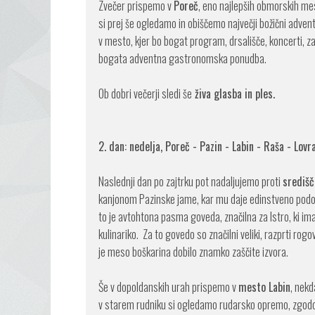
Zvečer prispemo v
Poreč
, eno najlepših obmorskih mest
si prej še ogledamo in obiščemo največji božični advent
v mesto, kjer bo bogat program, drsališče, koncerti, zab
bogata adventna gastronomska ponudba.
Ob dobri večerji sledi še
živa glasba in ples.
2. dan: nedelja, Poreč - Pazin - Labin - Raša - Lovr
Naslednji dan po zajtrku pot nadaljujemo proti
središč
kanjonom Pazinske jame, kar mu daje edinstveno podob
to je avtohtona pasma goveda, značilna za Istro, ki im
kulinariko. Za to govedo so značilni veliki, razprti rog
je meso boškarina dobilo znamko zaščite izvora.
Še v dopoldanskih urah prispemo v
mesto Labin
, nekd
v starem rudniku si ogledamo rudarsko opremo, zgo