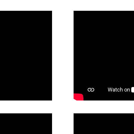
nica Sev
ostanjevica 