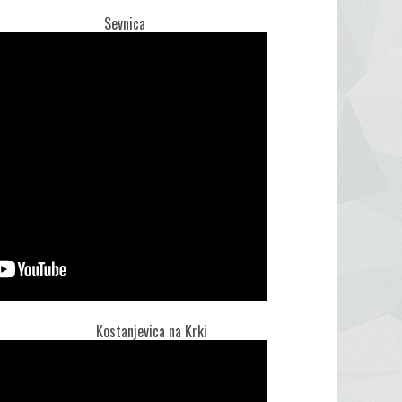
nica
na Krki