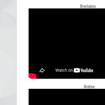
Bresta
Brežice K