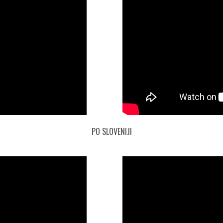
PO SLOVENIJI
je Žal